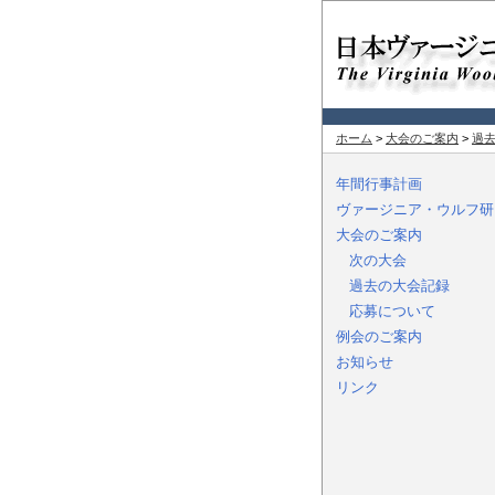
ホーム
>
大会のご案内
>
過
年間行事計画
ヴァージニア・ウルフ研
大会のご案内
次の大会
過去の大会記録
応募について
例会のご案内
お知らせ
リンク