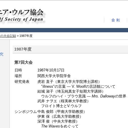
去の大会記録
> 1987年度
1987年度
究
第7回大会
日時
1987年10月17日
場所
関西大学大学院学舎
研究発表
虎岩 直子（東京大学大学院博士課程）
"illness"の言葉 ― V. Woolfの言語観について
結城 淑子（埼玉純真女子短期大学講師）
ウルフのハイ・ブラウ意識 ―
Mrs. Dalloway
の世界
武井 ナヲエ（桜美林大学教授）
フロイト博士とV.ウルフ
シンポジウム
中島 俊郎（甲南大学助教授）
伊東 保（広島大学助教授）
深澤 俊（中央大学教授）
The Waves
をめぐって